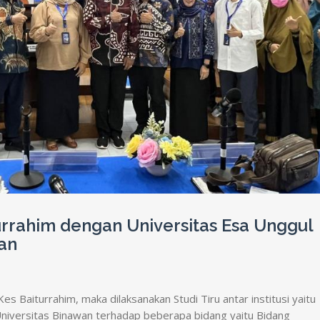
turrahim dengan Universitas Esa Unggul
an
s Baiturrahim, maka dilaksanakan Studi Tiru antar institusi yaitu
niversitas Binawan terhadap beberapa bidang yaitu Bidang