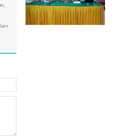
an,
darn